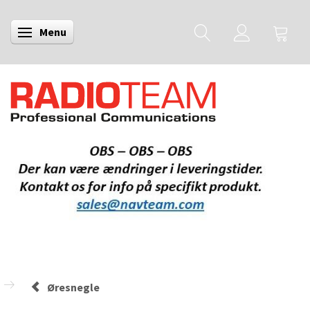
Menu
Skifte navigation
Øresnegle