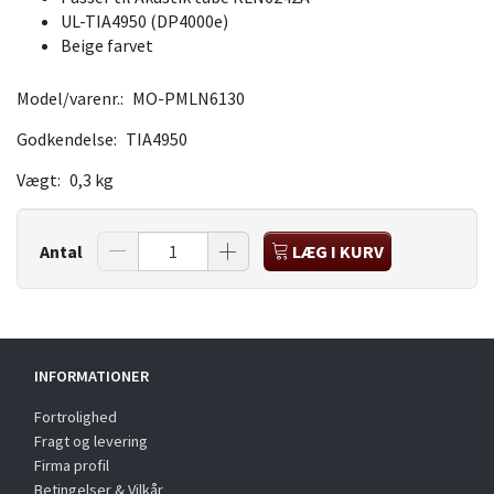
UL-TIA4950 (DP4000e)
Beige farvet
Model/varenr.:
MO-PMLN6130
Godkendelse:
TIA4950
Vægt:
0,3 kg
Antal
LÆG I KURV
INFORMATIONER
Fortrolighed
Fragt og levering
Firma profil
Betingelser & Vilkår