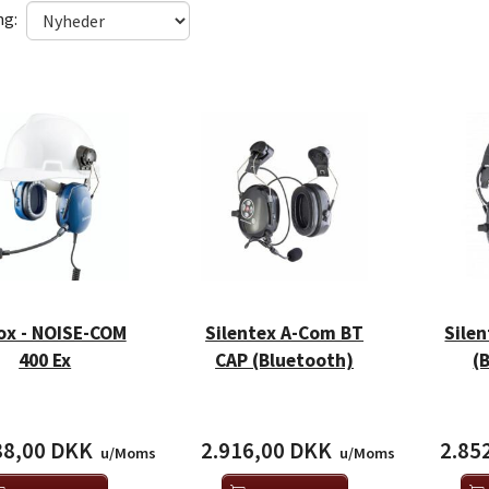
ng:
ox - NOISE-COM
Silentex A-Com BT
Sile
400 Ex
CAP (Bluetooth)
(
88,00 DKK
2.916,00 DKK
2.85
u/Moms
u/Moms