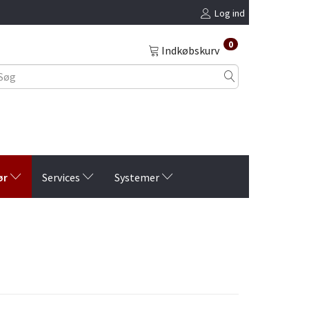
Log ind
0
Indkøbskurv
ør
Services
Systemer