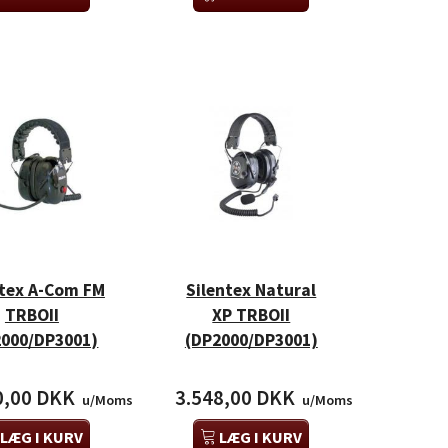
ntex A-Com FM
Silentex Natural
TRBOII
XP TRBOII
2000/DP3001)
(DP2000/DP3001)
0,00 DKK
3.548,00 DKK
u/Moms
u/Moms
LÆG I KURV
LÆG I KURV