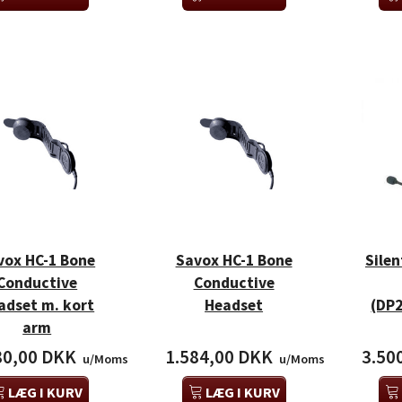
vox HC-1 Bone
Savox HC-1 Bone
Sile
Conductive
Conductive
adset m. kort
Headset
(DP
arm
80,00 DKK
1.584,00 DKK
3.50
u/Moms
u/Moms
LÆG I KURV
LÆG I KURV