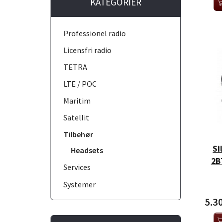
KATEGORIER
Professionel radio
Licensfri radio
TETRA
LTE / POC
Maritim
Satellit
Tilbehør
Si
Headsets
2B
Services
Systemer
5.3