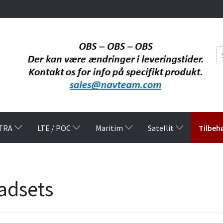
Tilbeh
TRA
LTE / POC
Maritim
Satellit
adsets