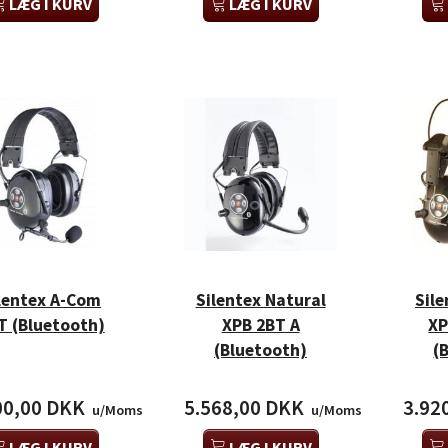
LÆG I KURV
LÆG I KURV
lentex A-Com
Silentex Natural
Sile
T (Bluetooth)
XPB 2BT A
XP
(Bluetooth)
(
00,00 DKK
5.568,00 DKK
3.92
u/Moms
u/Moms
LÆG I KURV
LÆG I KURV