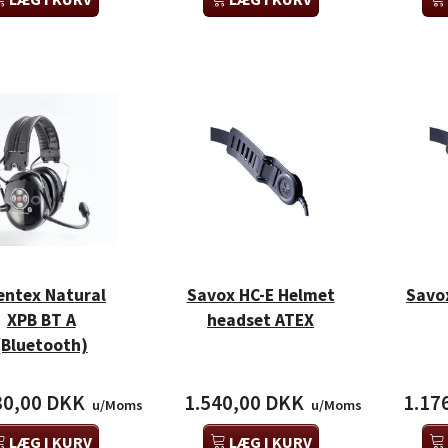
-Com Cap TRBOII
Silentex A-Com Cap TRBOII Nexus
Silentex
00/DP3001)
(DP2000/DP3001)
(DP
00 DKK
3.168,00 DKK
3.54
u/Moms
u/Moms
lentex Natural
Savox HC-E Helmet
Savo
XPB BT A
headset ATEX
(Bluetooth)
80,00 DKK
1.540,00 DKK
1.17
u/Moms
u/Moms
LÆG I KURV
LÆG I KURV