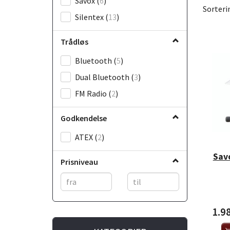
Savox
(
6
)
Sorteri
Silentex
(
13
)
Trådløs
Bluetooth
(
5
)
Dual Bluetooth
(
3
)
FM Radio
(
2
)
Godkendelse
ATEX
(
2
)
Sav
Prisniveau
1.9