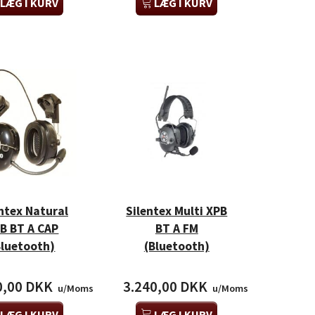
LÆG I KURV
LÆG I KURV
ntex Natural
Silentex Multi XPB
B BT A CAP
BT A FM
Bluetooth)
(Bluetooth)
0,00 DKK
3.240,00 DKK
u/Moms
u/Moms
LÆG I KURV
LÆG I KURV