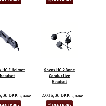
 Natural XP TRBOII
Silentex A-Com FM TRBOII
Savox 
2000/DP3001)
(DP2000/DP3001)
8,00 DKK
3.500,00 DKK
1.
u/Moms
u/Moms
x HC-E Helmet
Savox HC-2 Bone
headset
Conductive
Headset
6,00 DKK
2.016,00 DKK
u/Moms
u/Moms
LÆG I KURV
LÆG I KURV