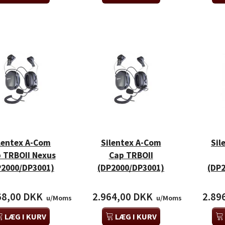
lentex A-Com
Silentex A-Com
Sil
 TRBOII Nexus
Cap TRBOII
P2000/DP3001)
(DP2000/DP3001)
(DP
68,00 DKK
2.964,00 DKK
2.89
u/Moms
u/Moms
LÆG I KURV
LÆG I KURV