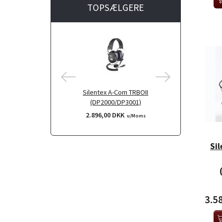
TOPSÆLGERE
Silentex A-Com TRBOII
Silentex A
(DP2000/DP3001)
(DP20
2.896,00 DKK
2.964,
u/Moms
Si
3.5