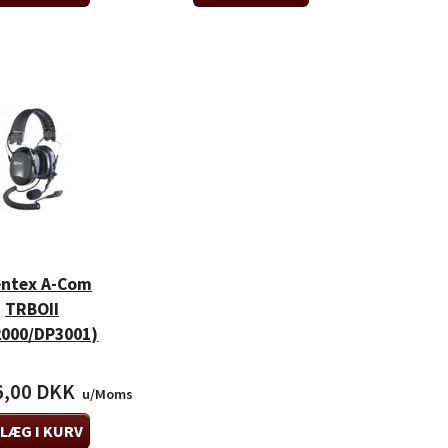
entex A-Com
TRBOII
2000/DP3001)
6,00 DKK
u/Moms
LÆG I KURV