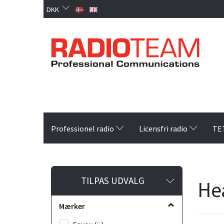
DKK
Professionel radio
Licensfri radio
TE
Skifte
TILPAS UDVALG
He
filter
Mærker