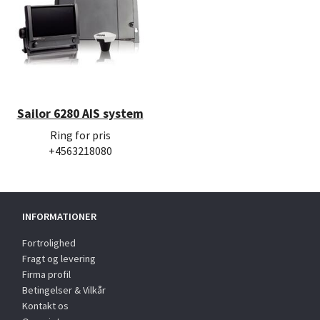
Sailor 6280 AIS system
Ring for pris
+4563218080
INFORMATIONER
Fortrolighed
Fragt og levering
Firma profil
Betingelser & Vilkår
Kontakt os