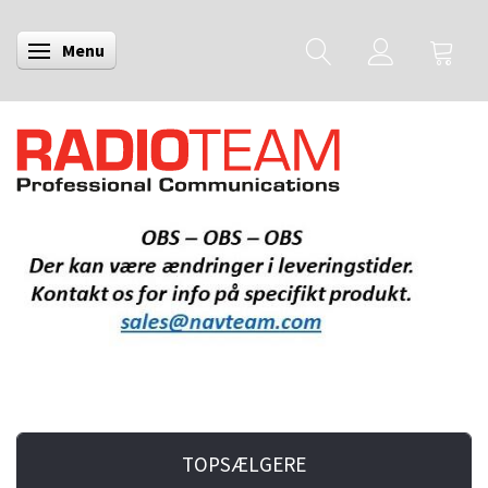
Menu
Skifte navigation
TOPSÆLGERE