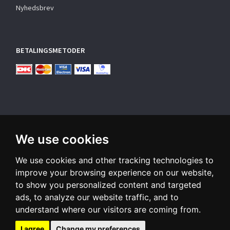
Nyhedsbrev
BETALINGSMETODER
We use cookies
TILMELD NYHEDSBREV
We use cookies and other tracking technologies to
Email-
adresse
improve your browsing experience on our website,
to show you personalized content and targeted
Tilmeld dig vores nyhedsbrev og modtag gode tilbud samt
ads, to analyze our website traffic, and to
andre spændende nyheder direkte i din indbakke.
understand where our visitors are coming from.
Tilmeld
Afmeld
I agree
Change my preferences