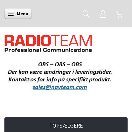
Menu
Skifte navigation
TOPSÆLGERE