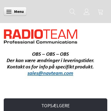
Menu
Skifte navigation
TOPSÆLGERE