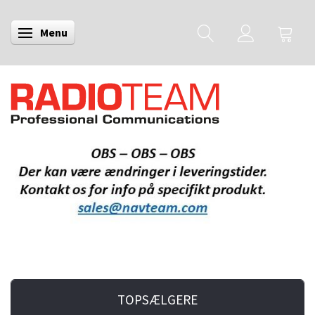
Menu
Skifte navigation
TOPSÆLGERE