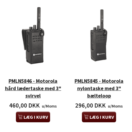
PMLN5846 - Motorola
PMLN5845 - Motorola
hård lædertaske med 3"
nylontaske med 3"
svirvel
bælteloop
460,00 DKK
296,00 DKK
u/Moms
u/Moms
LÆG I KURV
LÆG I KURV