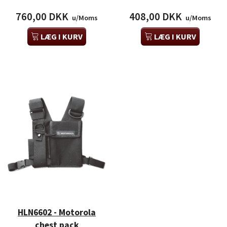
760,00 DKK
408,00 DKK
u/Moms
u/Moms
LÆG I KURV
LÆG I KURV
HLN6602 - Motorola
chest pack