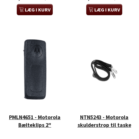
LÆG I KURV
LÆG I KURV
PMLN4651 - Motorola
NTN5243 - Motorola
Bælteklips 2"
skulderstrop til taske