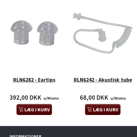
RLN6282 - Eartips
RLN6242 - Akustisk tube
392,00 DKK
68,00 DKK
u/Moms
u/Moms
LÆG I KURV
LÆG I KURV
INFORMATIONER