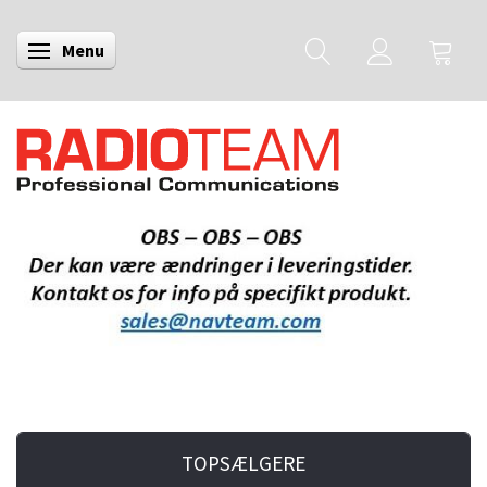
Menu
Skifte navigation
TOPSÆLGERE