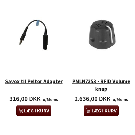
Savox til Peltor Adapter
PMLN7353 - RFID Volume
knap
316,00 DKK
2.636,00 DKK
u/Moms
u/Moms
LÆG I KURV
LÆG I KURV