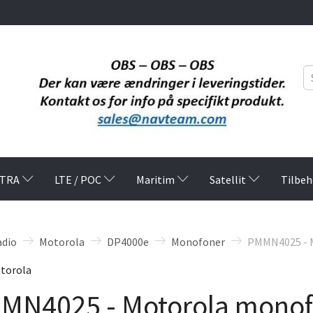
TRA
LTE / POC
Maritim
Satellit
Tilbeh
adio
Motorola
DP4000e
Monofoner
PMMN4025 - 
torola
MN4025 - Motorola monof