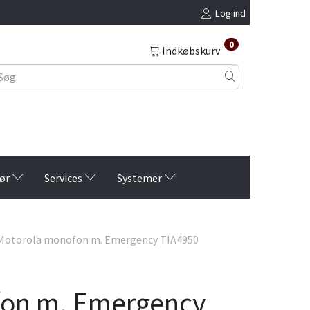
Log ind
0
Indkøbskurv
ør
Services
Systemer
Motorola monofon m. Emergency TIA4950
on m. Emergency