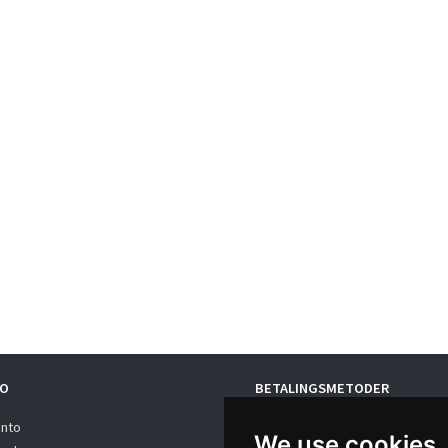
O
BETALINGSMETODER
onto
We use cookies