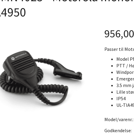
A4950
956,0
Passer til Mot
Model 
PTT / Hø
Windport
Emergen
3.5 mm j
Lille stø
IP54
UL-TIA4
Model/varenr.
Godkendelse: