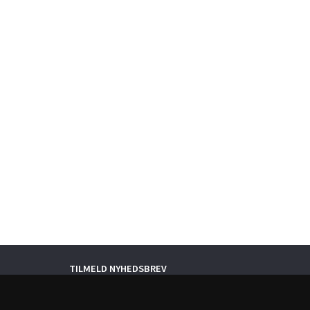
TILMELD NYHEDSBREV
Email-
adresse