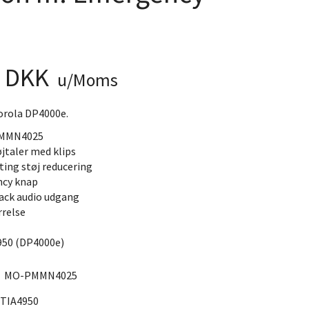
0 DKK
u/Moms
orola DP4000e.
PMMN4025
jtaler med klips
ing støj reducering
cy knap
ack audio udgang
rrelse
950 (DP4000e)
:
MO-PMMN4025
TIA4950