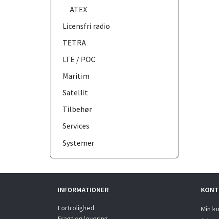
ATEX
Licensfri radio
TETRA
LTE / POC
Maritim
Satellit
Tilbehør
Services
Systemer
INFORMATIONER
KONT
Fortrolighed
Min k
Fragt og levering