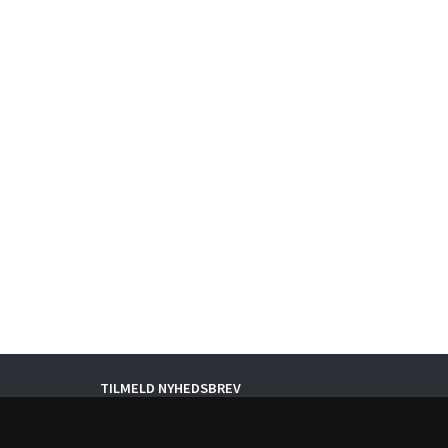
TILMELD NYHEDSBREV
Email-
adresse