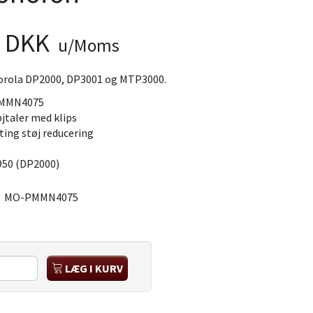
0 DKK
u/Moms
torola DP2000, DP3001 og MTP3000.
PMMN4075
jtaler med klips
ing støj reducering
950 (DP2000)
:
MO-PMMN4075
LÆG I KURV