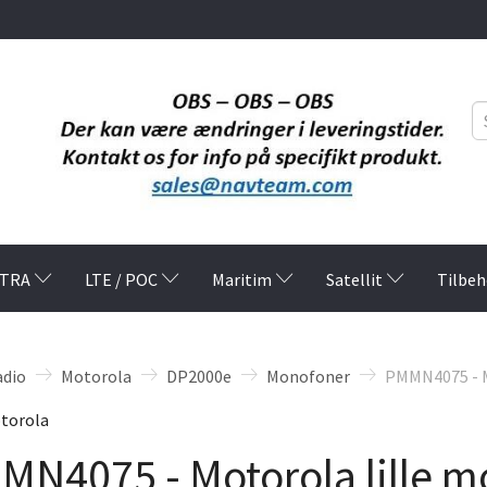
TRA
LTE / POC
Maritim
Satellit
Tilbeh
adio
Motorola
DP2000e
Monofoner
PMMN4075 - M
torola
MN4075 - Motorola lille 