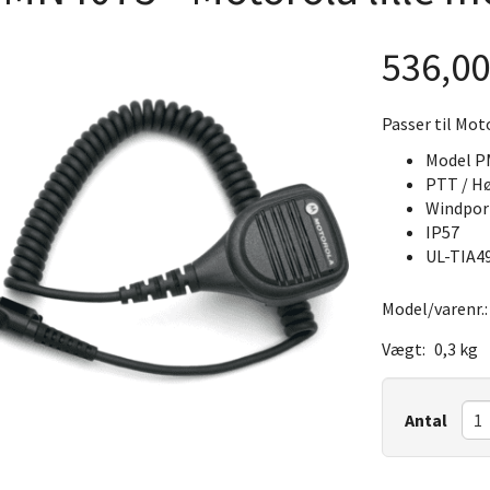
536,0
Passer til Mo
Model 
PTT / Hø
Windport
IP57
UL-TIA4
Model/varenr.
Vægt:
0,3 kg
Antal