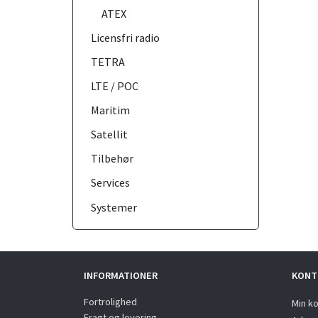
ATEX
Licensfri radio
TETRA
LTE / POC
Maritim
Satellit
Tilbehør
Services
Systemer
INFORMATIONER
KONT
Fortrolighed
Min k
Fragt og levering