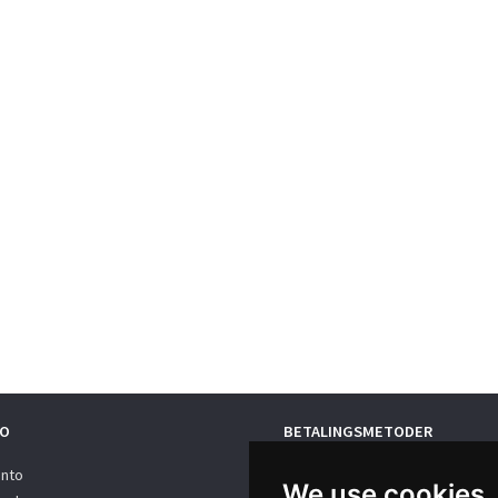
O
BETALINGSMETODER
onto
We use cookies