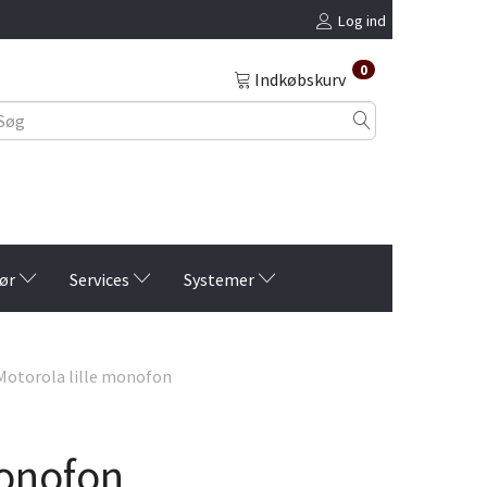
Log ind
0
Indkøbskurv
ør
Services
Systemer
otorola lille monofon
monofon