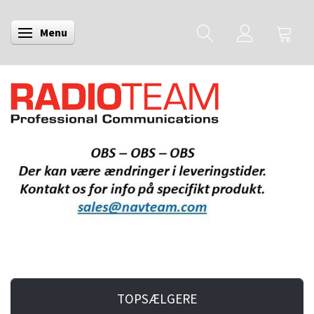
Menu
Skifte navigation
TOPSÆLGERE