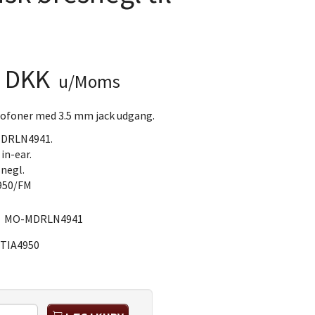
0 DKK
u/Moms
nofoner med 3.5 mm jack udgang.
MDRLN4941.
in-ear.
negl.
950/FM
:
MO-MDRLN4941
TIA4950