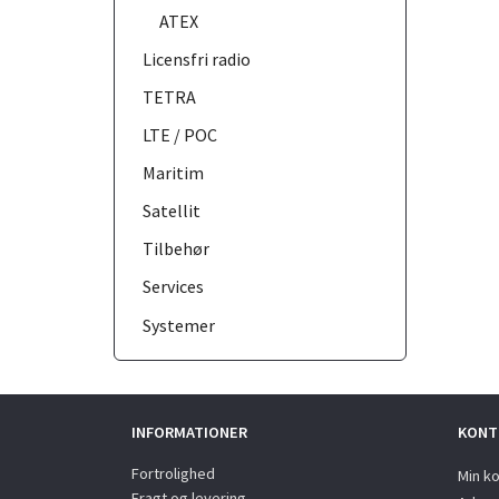
ATEX
Licensfri radio
TETRA
LTE / POC
Maritim
Satellit
Tilbehør
Services
Systemer
INFORMATIONER
KONT
Fortrolighed
Min k
Fragt og levering