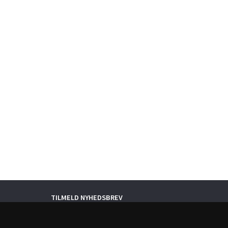
TILMELD NYHEDSBREV
Email-
adresse