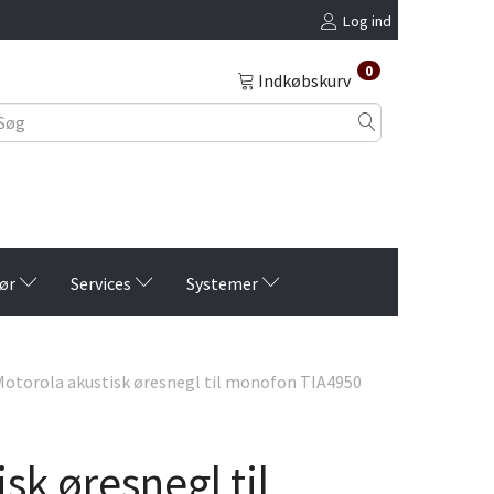
Log ind
0
Indkøbskurv
ør
Services
Systemer
otorola akustisk øresnegl til monofon TIA4950
k øresnegl til