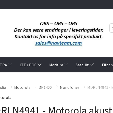
TRA
LTE / POC
Maritim
Satellit
Tilbeh
adio
Motorola
DP1400
Monofoner
MDRLN4941 - M
torola
LN4941 - Motorola akustis