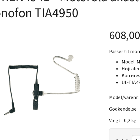
nofon TIA4950
608,0
Passer til mo
Model: 
Højtaler 
Kun øres
UL-TIA4
Model/varenr.
Godkendelse:
Vægt:
0,2 kg