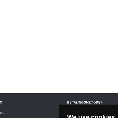
O
BETALINGSMETODER
onto
We use cookies