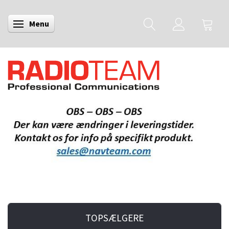
Menu
Skifte navigation
TOPSÆLGERE