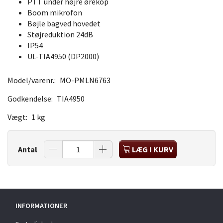
PTT under højre ørekop
Boom mikrofon
Bøjle bagved hovedet
Støjreduktion 24dB
IP54
UL-TIA4950 (DP2000)
Model/varenr.:
MO-PMLN6763
Godkendelse:
TIA4950
Vægt:
1 kg
Antal
LÆG I KURV
INFORMATIONER