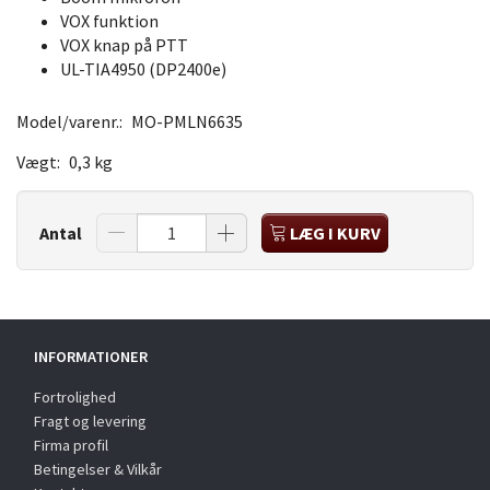
VOX funktion
VOX knap på PTT
UL-TIA4950 (DP2400e)
Model/varenr.:
MO-PMLN6635
Vægt:
0,3 kg
Antal
LÆG I KURV
INFORMATIONER
Fortrolighed
Fragt og levering
Firma profil
Betingelser & Vilkår