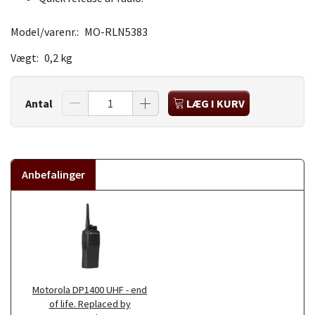
Model/varenr.:
MO-RLN5383
Vægt:
0,2 kg
Antal
LÆG I KURV
Anbefalinger
Motorola DP1400 UHF - end
of life. Replaced by