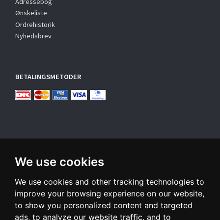
Adressebog
Ønskeliste
Ordrehistorik
Nyhedsbrev
BETALINGSMETODER
We use cookies
TILMELD NYHEDSBREV
We use cookies and other tracking technologies to
Email-
adresse
improve your browsing experience on our website,
to show you personalized content and targeted
Tilmeld dig vores nyhedsbrev og modtag gode tilbud samt
ads, to analyze our website traffic, and to
andre spændende nyheder direkte i din indbakke.