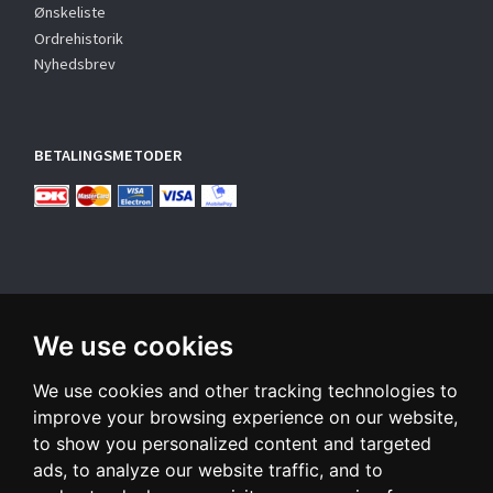
Ønskeliste
Ordrehistorik
Nyhedsbrev
BETALINGSMETODER
We use cookies
TILMELD NYHEDSBREV
We use cookies and other tracking technologies to
Email-
adresse
improve your browsing experience on our website,
to show you personalized content and targeted
Tilmeld dig vores nyhedsbrev og modtag gode tilbud samt
ads, to analyze our website traffic, and to
andre spændende nyheder direkte i din indbakke.