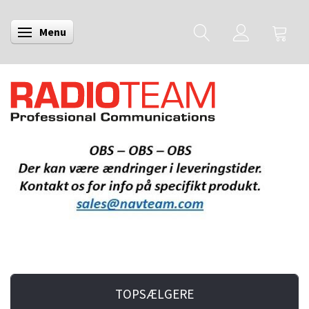
Menu
Skifte navigation
TOPSÆLGERE