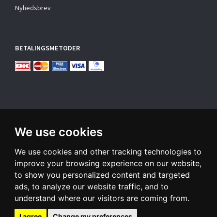
Nyhedsbrev
BETALINGSMETODER
We use cookies
TILMELD NYHEDSBREV
We use cookies and other tracking technologies to
Email-
adresse
improve your browsing experience on our website,
to show you personalized content and targeted
Tilmeld dig vores nyhedsbrev og modtag gode tilbud samt
ads, to analyze our website traffic, and to
andre spændende nyheder direkte i din indbakke.
understand where our visitors are coming from.
Tilmeld
Afmeld
I agree
Change my preferences