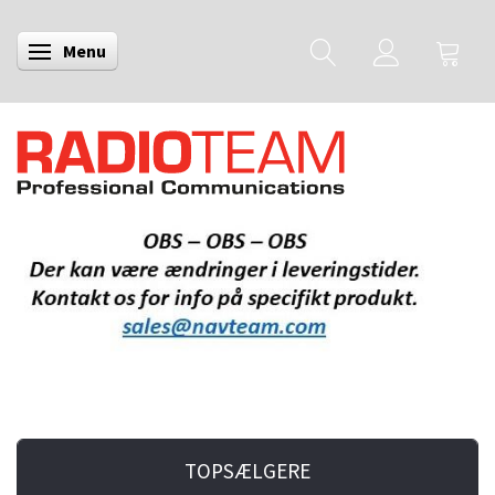
Menu
Skifte navigation
TOPSÆLGERE