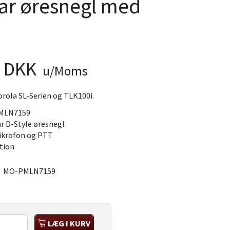
ar øresnegl med
0 DKK
u/Moms
orola SL-Serien og TLK100i.
MLN7159
r D-Style øresnegl
ikrofon og PTT
tion
:
MO-PMLN7159
LÆG I KURV