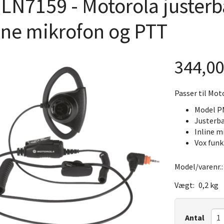
LN7159 - Motorola justerb
ine mikrofon og PTT
344,0
Passer til Mot
Model P
Justerba
Inline m
Vox funk
Model/varenr.
Vægt:
0,2 kg
Antal