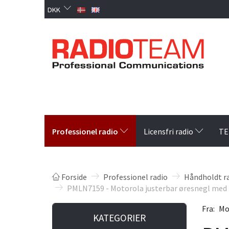
DKK
Professionel radio
Licensfri radio
TE
Forside
Professionel radio
Håndholdt r
PMLN7159 - Motorola justerbar øresnegl med 
Fra:
Mo
KATEGORIER