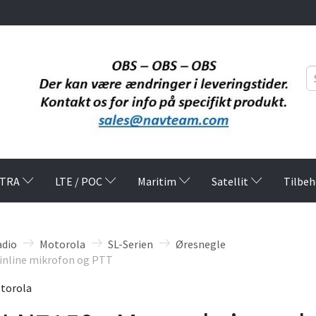
TRA
LTE / POC
Maritim
Satellit
Tilbeh
adio
Motorola
SL-Serien
Øresnegle
inline mikrofon og PTT
torola