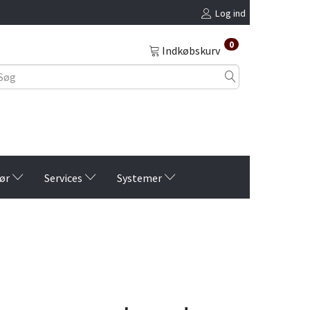
Log ind
0
Indkøbskurv
ør
Services
Systemer