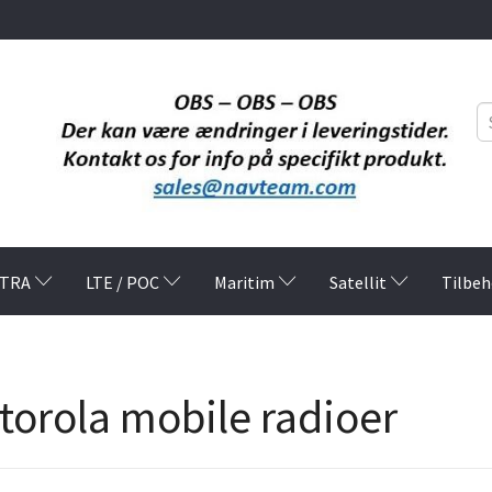
TRA
LTE / POC
Maritim
Satellit
Tilbeh
torola mobile radioer