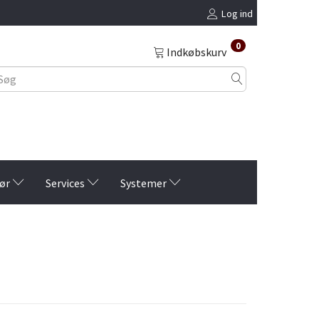
Log ind
0
Indkøbskurv
ør
Services
Systemer