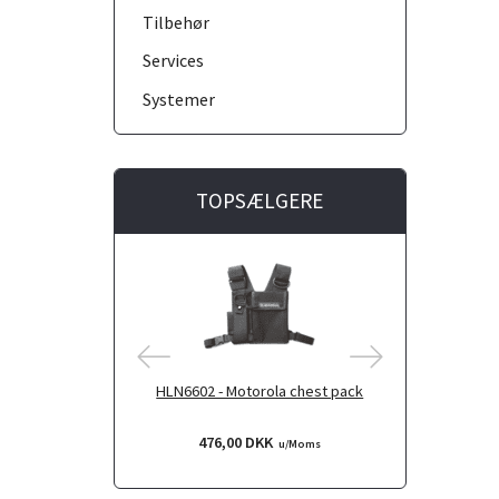
Tilbehør
Services
Systemer
TOPSÆLGERE
HLN6602 - Motorola chest pack
PMLN7932 
476,00 DKK
116,0
u/Moms