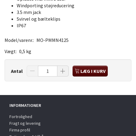
Windporting støjreducering
3.5 mm jack
Svirvel og bælteklips
IP67
Model/varenr.:
MO-PMMN4125
Vægt:
0,5 kg
Antal
LÆG I KURV
INFORMATIONER
Fortrolighed
Fragt og levering
Firma profil