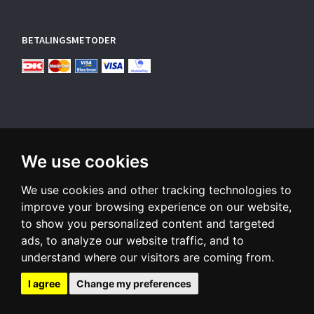
BETALINGSMETODER
We use cookies
TILMELD NYHEDSBREV
We use cookies and other tracking technologies to
Email-
adresse
improve your browsing experience on our website,
to show you personalized content and targeted
Tilmeld dig vores nyhedsbrev og modtag gode tilbud samt
ads, to analyze our website traffic, and to
andre spændende nyheder direkte i din indbakke.
understand where our visitors are coming from.
Tilmeld
Afmeld
I agree
Change my preferences