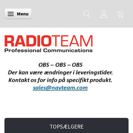
Menu
Skifte navigation
TOPSÆLGERE