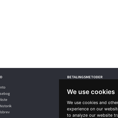
O
BETALINGSMETODER
onto
We use cookies
sebog
liste
We use cookies and other
istorik
experience on our websit
sbrev
to analyze our website tr