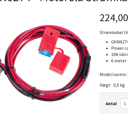
224,0
Strømkabel ti
GKN627
Power c
10A sikr
6 meter
Model/varenr.
Vægt:
0,5 kg
Antal