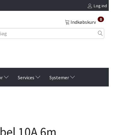
Log ind
0
Indkøbskurv
ør
Services
Systemer
bel 10A 6m