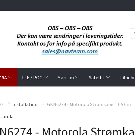
TRA
LTE / POC
Maritim
Satellit
Tilbeh
0
Installation
GKN6274 - Motorola Strømkabel 10A 6m
torola
N6274 - Motorola Strømka