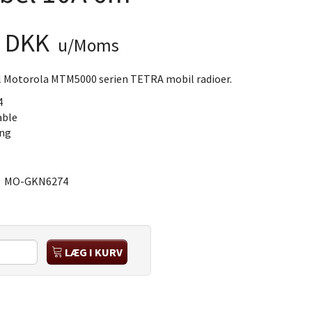
0 DKK
u/Moms
l Motorola MTM5000 serien TETRA mobil radioer.
4
able
ing
:
MO-GKN6274
LÆG I KURV