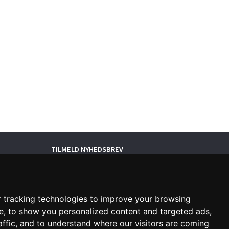
TILMELD NYHEDSBREV
Email-
adresse
Tilmeld dig vores nyhedsbrev og
 tracking technologies to improve your browsing
modtag gode tilbud samt andre
e, to show you personalized content and targeted ads,
spændende nyheder direkte i din
affic, and to understand where our visitors are coming
indbakke.