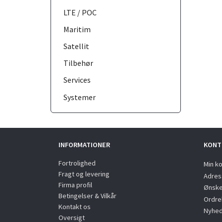
LTE / POC
Maritim
Satellit
Tilbehør
Services
Systemer
INFORMATIONER
KONT
Fortrolighed
Min k
Fragt og levering
Adres
Firma profil
Ønske
Betingelser & Vilkår
Ordreh
Kontakt os
Nyhed
Oversigt