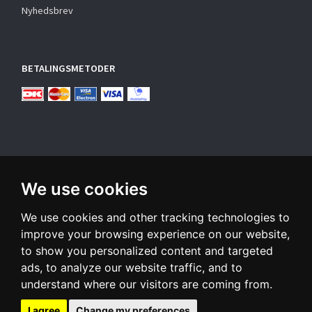
Nyhedsbrev
BETALINGSMETODER
We use cookies
TILMELD NYHEDSBREV
We use cookies and other tracking technologies to
Email-
adresse
improve your browsing experience on our website,
to show you personalized content and targeted
Tilmeld dig vores nyhedsbrev og modtag gode tilbud samt
ads, to analyze our website traffic, and to
andre spændende nyheder direkte i din indbakke.
understand where our visitors are coming from.
Tilmeld
Afmeld
I agree
Change my preferences