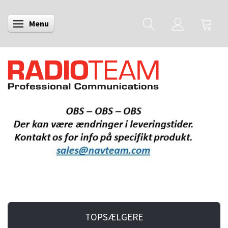
Menu
Skifte navigation
TOPSÆLGERE