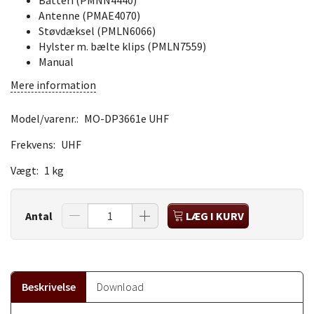
Batteri (PMNN4440)
Antenne (PMAE4070)
Støvdæksel (PMLN6066)
Hylster m. bælte klips (PMLN7559)
Manual
Mere information
Model/varenr.:
MO-DP3661e UHF
Frekvens:
UHF
Vægt:
1 kg
Antal
LÆG I KURV
Beskrivelse
Download