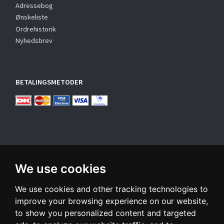
Adressebog
Ønskeliste
Ordrehistorik
Nyhedsbrev
BETALINGSMETODER
We use cookies
TILMELD NYHEDSBREV
We use cookies and other tracking technologies to
Email-
adresse
improve your browsing experience on our website,
to show you personalized content and targeted
Tilmeld dig vores nyhedsbrev og modtag gode tilbud samt