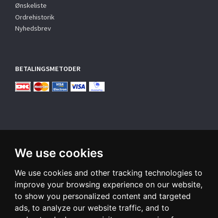
Ønskeliste
Ordrehistorik
Nyhedsbrev
BETALINGSMETODER
We use cookies
TILMELD NYHEDSBREV
We use cookies and other tracking technologies to
Email-
adresse
improve your browsing experience on our website,
to show you personalized content and targeted
Tilmeld dig vores nyhedsbrev og modtag gode tilbud samt
ads, to analyze our website traffic, and to
andre spændende nyheder direkte i din indbakke.