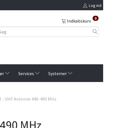
Log ind
0
Indkøbskurv
ør
Services
Systemer
 - UHF Antenne 440-490 MHz
-490 MHz