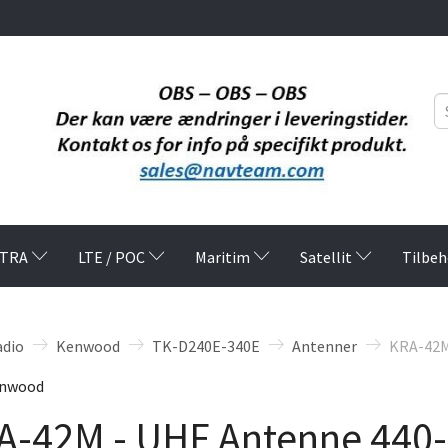
TRA
LTE / POC
Maritim
Satellit
Tilbeh
adio
Kenwood
TK-D240E-340E
Antenner
KRA-42M
nwood
A-42M - UHF Antenne 440