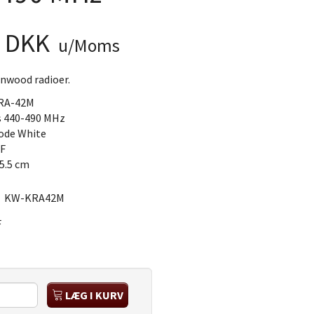
0 DKK
u/Moms
enwood radioer.
RA-42M
s 440-490 MHz
ode White
F
5.5 cm
:
KW-KRA42M
F
LÆG I KURV