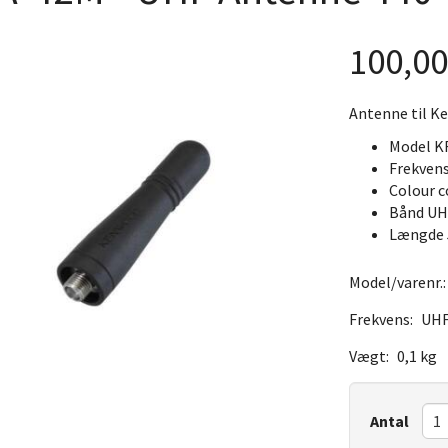
100,0
Antenne til K
Model K
Frekven
Colour c
Bånd UH
Længde 
Model/varenr.
Frekvens:
UH
Vægt:
0,1 kg
Antal