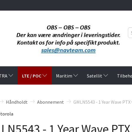
LTE / POC
TRA
Maritim
Satellit
Tilbeh
Håndholdt
Abonnement
GMLN5543 - 1 Year Wave PTX 
torola
LN5543 - 1 Year Wave PTX 