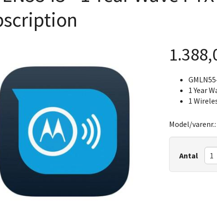
scription
1.388
GMLN55
1 Year W
1 Wirele
Model/varenr.
Antal