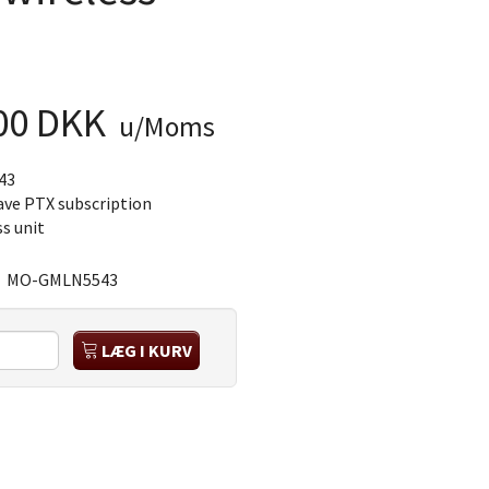
,00 DKK
u/Moms
43
ave PTX subscription
ss unit
:
MO-GMLN5543
LÆG I KURV