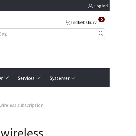
Log ind
0
Indkøbskurv
ør
Services
Systemer
wireless subscription
wireless