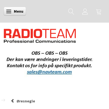
Menu
Skifte navigation
Øresnegle