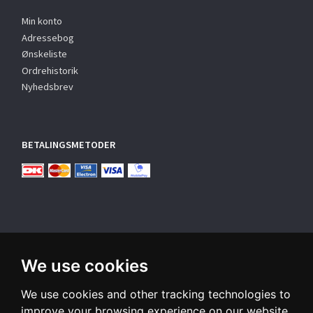
Min konto
Adressebog
Ønskeliste
Ordrehistorik
Nyhedsbrev
BETALINGSMETODER
We use cookies
TILMELD NYHEDSBREV
We use cookies and other tracking technologies to
Email-
adresse
improve your browsing experience on our website,